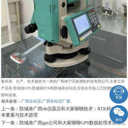
集科研、生产、技术服务为一体的广西南宁宝徕测绘科技有限公司,主要主营
产品有:防城港GPS,防城港RTK和防城港全站仪,目前在市场上已经拥有较大规
模和发展。
客服
相关标签：
广西全站仪
,
广西全站仪厂家
,
上一条：
防城港广西rtk仪器店和大家聊聊技术：RTK科技的基
本要素与技术原理
微信
下一条：
防城港广西gps公司和大家聊聊GPS数据处理术语语汇