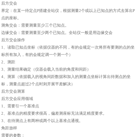
后方交会
界定：在某一待定点P搭建全站仪，根据测量2个或以上已知点的方式去算出P
点的座标。
测角交会：需要测量至少三个已知点。
边缘交会：需要测量至少两个已知点。全站仪一般是用边缘交会
后方交会操作
1、读取已知点坐标（依据仪器的不同，有的会规定一次将所有要测的点的坐
标所有加入，有的会规定调一个测一个）
2、测距
3、测量结果确定（仪器会载入当前的角度和间距）
4、测算（依据载入的视角间距数据和加入的测量点坐标计算出待测点的坐
标，测量点超过2个点时则开展平差解决）
后方交会测算
后方交会应用领域
1、需要引一个基准点
2、基准点的精度要求很高，偏差测座标无法满足精度要求。
3、在待测点上有两种或两个以上基准点通视。
角距放样
需要的参数：