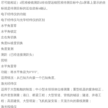
尽可能相近）à照准棱镜测距à转动望远镜照准待测目标中点à屏幕上显示的坐
标就是待测目标的近似坐标à确认。
电子经纬仪的功能
电子经纬仪与光学经纬仪的区别
水平角置零
水平角锁定
左右角切换
角度ßà坡度切换
角度复测
测距（已经连接测距头）
照明
水平角置零
功能：将水平角设为0°0′0″。
适用情况：从已知方向拨一个已知角度。
激光经纬仪
适用于大型船舶的制造；中小型水坝坝体位移测量；重型机器的窗身校正，
机件变形测量；港口、桥梁工程；大型管道、管线的铺设；隧道、井巷工
程；高层建筑、大型塔架；飞机机架安装；天顶方向的垂线测量；
激光投线仪