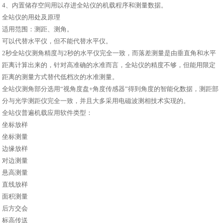
4、内置储存空间用以存进全站仪的机载程序和测量数据。
全站仪的用处及原理
适用范围：测距、测角。
可以代替水平仪，但不能代替水平仪。
2秒全站仪测角精度与2秒的水平仪完全一致，而落差测量是由垂直角和水平
距离计算出来的，针对高准确的水准而言，全站仪的精度不够，但能用限定
距离的测量方式替代低档次的水准测量。
全站仪测角部分选用“视角度盘+角度传感器”得到角度的智能化数据，测距部
分与光学测距仪完全一致，并且大多采用电磁波测相技术实现的。
全站仪普遍机载应用软件类型：
坐标放样
坐标测量
边缘放样
对边测量
悬高测量
直线放样
面积测量
后方交会
标高传送