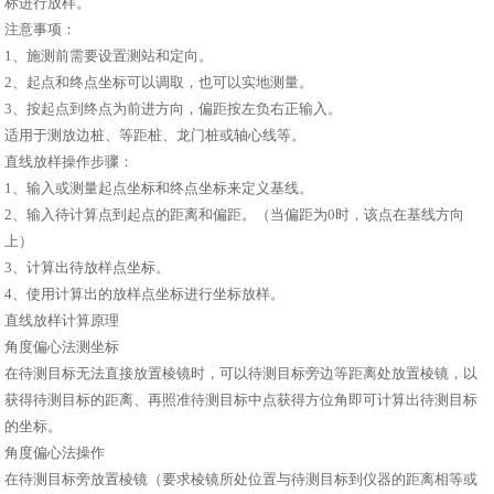
标进行放样。
注意事项：
1、施测前需要设置测站和定向。
2、起点和终点坐标可以调取，也可以实地测量。
3、按起点到终点为前进方向，偏距按左负右正输入。
适用于测放边桩、等距桩、龙门桩或轴心线等。
直线放样操作步骤：
1、输入或测量起点坐标和终点坐标来定义基线。
2、输入待计算点到起点的距离和偏距。（当偏距为0时，该点在基线方向
上）
3、计算出待放样点坐标。
4、使用计算出的放样点坐标进行坐标放样。
直线放样计算原理
角度偏心法测坐标
在待测目标无法直接放置棱镜时，可以待测目标旁边等距离处放置棱镜，以
获得待测目标的距离、再照准待测目标中点获得方位角即可计算出待测目标
的坐标。
角度偏心法操作
在待测目标旁放置棱镜（要求棱镜所处位置与待测目标到仪器的距离相等或