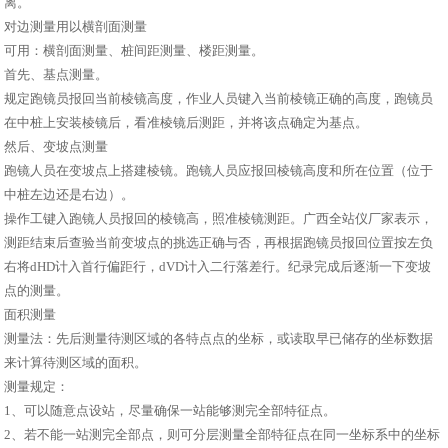
离。
对边测量用以横剖面测量
可用：横剖面测量、桩间距测量、楼距测量。
首先、基点测量。
规定跑镜员报回当前棱镜高度，作业人员键入当前棱镜正确的高度，跑镜员
在中桩上安装棱镜后，看准棱镜后测距，并将该点确定为基点。
然后、变坡点测量
跑镜人员在变坡点上搭建棱镜。跑镜人员应报回棱镜高度和所在位置（位于
中桩左边还是右边）。
操作工键入跑镜人员报回的棱镜高，照准棱镜测距。广西全站仪厂家表示，
测距结束后查验当前变坡点的挑选正确与否，再根据跑镜员报回位置按左负
右将dHD计入首行偏距行，dVD计入二行落差行。纪录完成后逐渐一下变坡
点的测量。
面积测量
测量法：先后测量待测区域的各特点点的坐标，或读取早已储存的坐标数据
来计算待测区域的面积。
测量规定：
1、可以随意点设站，尽量确保一站能够测完全部特征点。
2、若不能一站测完全部点，则可分层测量全部特征点在同一坐标系中的坐标