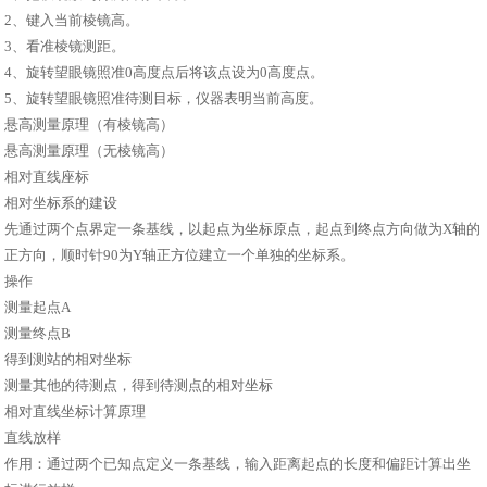
2、键入当前棱镜高。
3、看准棱镜测距。
4、旋转望眼镜照准0高度点后将该点设为0高度点。
5、旋转望眼镜照准待测目标，仪器表明当前高度。
悬高测量原理（有棱镜高）
悬高测量原理（无棱镜高）
相对直线座标
相对坐标系的建设
先通过两个点界定一条基线，以起点为坐标原点，起点到终点方向做为X轴的
正方向，顺时针90为Y轴正方位建立一个单独的坐标系。
操作
测量起点A
测量终点B
得到测站的相对坐标
测量其他的待测点，得到待测点的相对坐标
相对直线坐标计算原理
直线放样
作用：通过两个已知点定义一条基线，输入距离起点的长度和偏距计算出坐