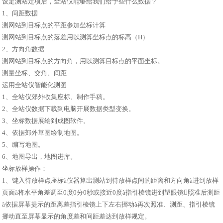
设定测站定项后，全站仪能够给我们给予些什么数据？
1、间距数据
测网站到目标点的平距参加坐标计算
测网站到目标点的落差用以测算坐标点的标高（H）
2、方向角数据
测网站到目标点的方向角，用以测算目标点的平面坐标。
测量坐标、交角、间距
运用全站仪智能化测图
1、全站仪郊外收集座标、制作手稿。
2、全站仪数据下载到电脑开展数据类型变换。
3、坐标数据展绘到成图软件。
4、依据郊外草图绘制地图。
5、编写地图。
6、地图导出，地图进库。
坐标放样操作：
1、键入待放样点座标à仪器算出测站到待放样点间的距离和方向角à进到放样
页面à将水平角差调至0度0分0秒或接近0度à指引棱镜进到望眼镜照准后测距
à依据屏幕提示的距离差指引棱镜上下左右挪动à再次照准、测距、指引棱镜
挪动直至屏幕显示的角度差和间距差达到放样规定。