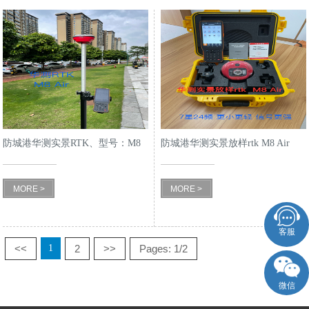
防城港华测实景RTK、型号：M8
防城港华测实景放样rtk M8 Air
Air
MORE >
MORE >
客服
<<
2
>>
Pages: 1/2
1
微信