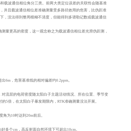
)和载波通信相位角分三类。前两大类定位误差的关联性会随基准
级，并且载波通信相位差准确测量受多路径效用的危害，比伪距准
况下，没法得到整周模糊不清度，但能得到多谱勒记数或载波通信
确测量更高的密度，这一观念称之为载波通信相位差光滑伪距测，
m，危害基准线的相对偏差约0.2ppm。
，对流层的电荷密度随太阳白子主题活动情况、所在位置、季节变
的5倍，在太阳白子暴发期限内，RTK准确测量没法开展。
角为10时达到20m前后。
好多个cm，高反射面自然环境下可超出10cm。