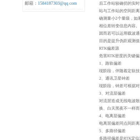
邮箱：
1584187303@qq.com
后工作站较确切的实时
站与工作站的空间距离
确测量小2个量级，如
相位差转变信息内容。
因而若可以运用载波通
目的是提升伪距观测值
RTK偏差源
危害RTK密度的关键
1、路轨偏差
现阶段，伴随着定轨技术
2、通讯卫星钟差
现阶段，钟差可根据对
3、对流层偏差
对流层造成无线电波散
换、白天黑夜不一样而
4、电离层偏差
电离层偏差同点间距离和
5、多路径偏差
多路径偏差是RTK定