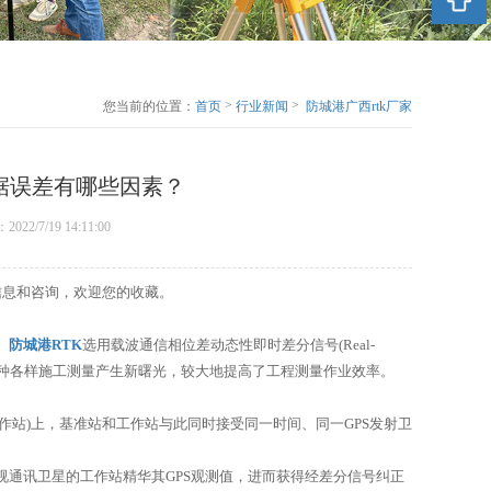
>
>
您当前的位置：
首页
行业新闻
防城港广西rtk厂家
和大家聊聊危害
RTK数据误差有哪
些因素？
数据误差有哪些因素？
：2022/7/19 14:11:00
信息和咨询，欢迎您的收藏。
。
防城港RTK
选用载波通信相位差动态性即时差分信号(Real-
种各样施工测量产生新曙光，较大地提高了工程测量作业效率。
工作站)上，基准站和工作站与此同时接受同一时间、同一GPS发射卫
视通讯卫星的工作站精华其GPS观测值，进而获得经差分信号纠正