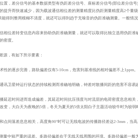
位置，差分信号的基本数据类型有伪距差分信号、座标差分信号(部位差分信号
的提升而快速减少，因为载波通信相位差的测量精度比伪距测量精度高2个量
果能得到整周模糊不清度，就还可以得到趋于无噪音的伪距准确测量。一般情
信相位差转变信息内容来协助伪距准确测量，就还可以取得比独立选用伪距准
的密度。
偏差源，有如下所示要素：
性的逐步完善，路轨偏差仅有5-10cm，危害到基准线的相对偏差不上1ppm。
通讯卫星钟运行状态的持续检测而准确地明确，钟差对散播间距的危害不容易超出6
播延迟时间进而造成偏差，其延迟时间抗压强度与对流层的电荷密度息息相关
改变，大白天为夜晚的5倍，冬天为夏天的5倍太阳白子主题活动较牛时为较弱时
点间落差息息相关，高度角90°时可让无线电波的传播路径差达2-3mm，当高度
位测量中较严重的误差。多路径偏差在于无线天线周围的环境。多路径偏差一般为