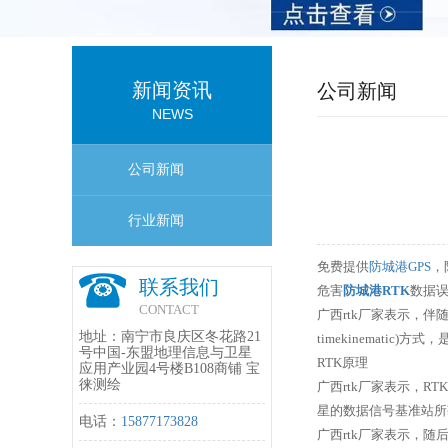
新闻资讯
公司新闻
NEWS
公司新闻
行业新闻
免费提供
防城港GPS
，
联系我们
危害
防城港RTK
数据
CONTACT
广西rtk厂家表示，
地址：南宁市良庆区冬花路21
timekinematic)方式，
号中国-东盟地理信息与卫星
RTK原理
应用产业园4号楼B108商铺 宝
徕测绘
广西rtk厂家表示，
星的数据信号基准站所
电话：
15877173828
广西rtk厂家表示，