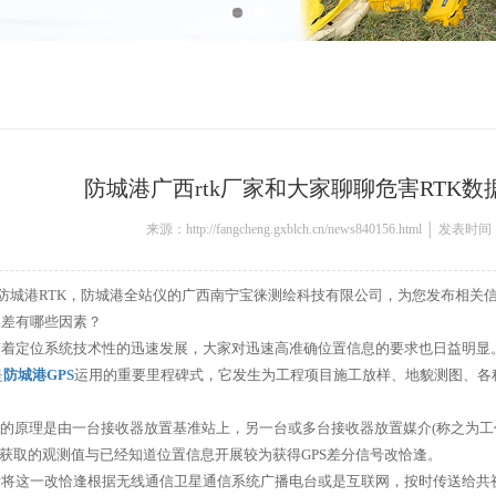
防城港广西rtk厂家和大家聊聊危害RTK
来源：http://fangcheng.gxblch.cn/news840156.html │ 发表时间
防城港RTK，防城港全站仪的广西南宁宝徕测绘科技有限公司，为您发布相关
误差有哪些因素？
伴随着定位系统技术性的迅速发展，大家对迅速高准确位置信息的要求也日益明显
是
防城港GPS
运用的重要里程碑式，它发生为工程项目施工放样、地貌测图、各
RTK的原理是由一台接收器放置基准站上，另一台或多台接收器放置媒介(称之为
获取的观测值与已经知道位置信息开展较为获得GPS差分信号改恰逢。
随后将这一改恰逢根据无线通信卫星通信系统广播电台或是互联网，按时传送给共