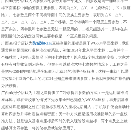
广西rtk报价店认为四参数和七参数并非一个定义，四参数是同一椭球面不一
样平面坐标中间的变换主要参数，表明为△X、△Y、A（旋转角）、K（限度
比）。七参数是两个不同椭球面中间的变换主要参数，表明为△X、△Y、
△Z、△α、△β、△γ、△K，三个移动、三个转动和一个限度主要参数，不
是严实的。四参数和七参数是无法一起应用的，二者只能选其一，那样在实
际测量时怎么确定这两种主要参数是一个至关重要的问题。
广西rtk报价店认为
防城港RTK
直接测量的座标是属于WGS84平面坐标，我们
通常用的是国家行业标准坐标系统，例如1954年北京平面坐标，二者并非一
个椭球面，那样正常情况下讲须七参数才可以完成2个椭球面的变换，大家才
有很有可能收集到54座标。但在不可以精准求得七参数的情况下，工程之星
是把WGS84的初始地理坐标做为北京54的地理坐标解决，这样一来就可以通
过收集2个或两个以上的北京54已知点来求得四参数，标高就根据线性拟合的
办法获得。
广西rtk报价店认为工程之星提供了二种求得四参数的方式：一是运用基准点
座标库，即在未校准的情况下先收集全部已知点的WGS84座标，再开启基准
点座标库把相同之处在2套坐标系统内的座标先后键入，手机软件便会自动计
算出四参数并得出定位点精密度；另一种方式便是运用校准指导的多一点校
准方法，就是键入基准点座标后即时的载入现阶段点坐标，两个点及之上就
能够算出四参数，将其储存后就能够应用了。