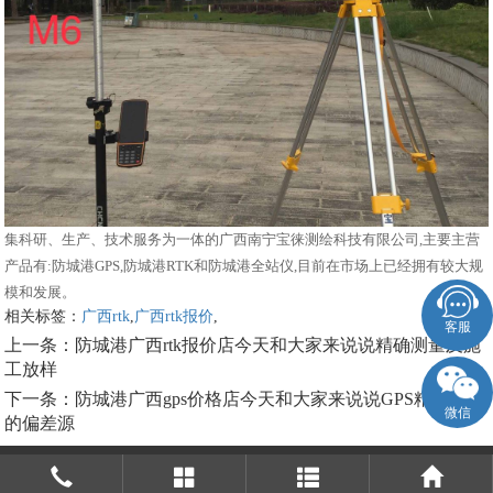
集科研、生产、技术服务为一体的广西南宁宝徕测绘科技有限公司,主要主营
产品有:防城港GPS,防城港RTK和防城港全站仪,目前在市场上已经拥有较大规
模和发展。
相关标签：
广西rtk
,
广西rtk报价
,
客服
上一条：
防城港广西rtk报价店今天和大家来说说精确测量及施
工放样
下一条：
防城港广西gps价格店今天和大家来说说GPS精准定位
微信
的偏差源