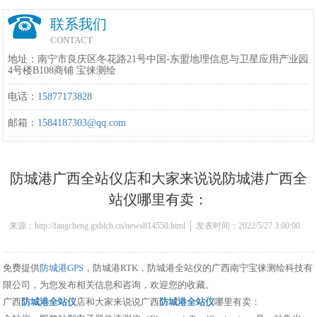
联系我们
CONTACT
地址：南宁市良庆区冬花路21号中国-东盟地理信息与卫星应用产业园
4号楼B108商铺 宝徕测绘
电话：
15877173828
邮箱：
1584187303@qq.com
防城港广西全站仪店和大家来说说防城港广西全
站仪哪里有卖：
来源：http://fangcheng.gxblch.cn/news814550.html │ 发表时间：2022/5/27 3:00:00
免费提供
防城港GPS
，防城港RTK，防城港全站仪的广西南宁宝徕测绘科技有
限公司，为您发布相关信息和咨询，欢迎您的收藏。
广西
防城港全站仪
店和大家来说说广西
防城港全站仪
哪里有卖：