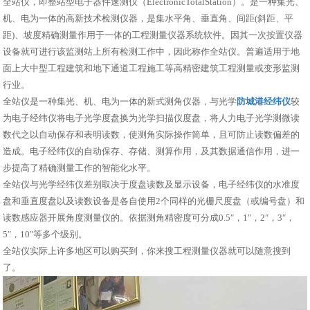
全站仪，即整站型电子器件速测仪（ElectronicTotalStation）。是一种集光、
机、电为一体的高新技术检测仪器，是集水平角、垂直角、间距(斜距、平
距)、坡度精确测量作用于一体的工程测量仪器系统软件。因其一次按置仪器
设备就可进行该监测站上所有检测工作中，因此称作全站仪。普遍适用于地
面上大中型工程建筑和地下通道工程施工等高精密建筑工程测量或变形监测
行业。
全站仪是一种集光、机、电为一体的新式测角仪器，与光学
防城港经纬仪
较
为电子经纬仪将电子光学度盘换为光学扫描仪度盘，将人力电子光学测微读
数代之以自动保存和表明读数，使测角实际操作简单，且可防止读数偏差的
造成。电子经纬仪的自动保存、存储、测算作用，及其数据通信作用，进一
步提高了精确测量工作的智能化水平。
全站仪与光学经纬仪差别取决于度盘读数及显示设备，电子经纬仪的水准度
盘和垂直度盘以及读数设备是各自使用2个同样的光栅尺度盘（或编号盘）和
读数感应器开展角度测量仪的。依据测角精密度可分成0.5″，1″，2″，3″，
5″，10″等多个级别。
全站仪实际上许多地区可以购买到，你来搜工程测量仪器就可以随意搜到
了。